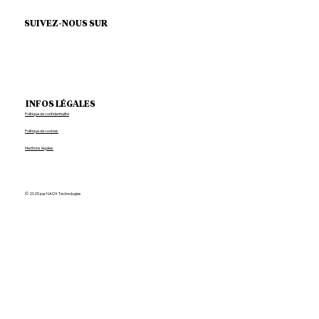
SUIVEZ-NOUS SUR
INFOS LÉGALES
Politique de confidentialité
Politique de cookies
Mentions légales
© 2025 par NAOX Technologies