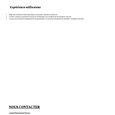
Expérience utilisateur
Application de démonstration disponible (concentration, relaxation, tendances)
Contenu : analyses, propositions d’exercices et de playlists pour améliorer les biomarqueurs mesurés
Conçus pour maximiser l'engagement et l'usage quotidien, vos écouteurs deviennent de véritables compagnons de santé
NOUS CONTACTER
contact@naox-technologies.com