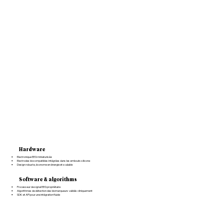
Hardware
Electronique EEG miniaturisée
Electrodes biocompatibles intégrées dans les embouts silicone
Design robuste, économe en énergie et scalable
Software & algorithms
Processeur de signal EEG propriétaire
Algorithmes de détection des biomarqueurs validés cliniquement
SDK et API pour une intégration fluide