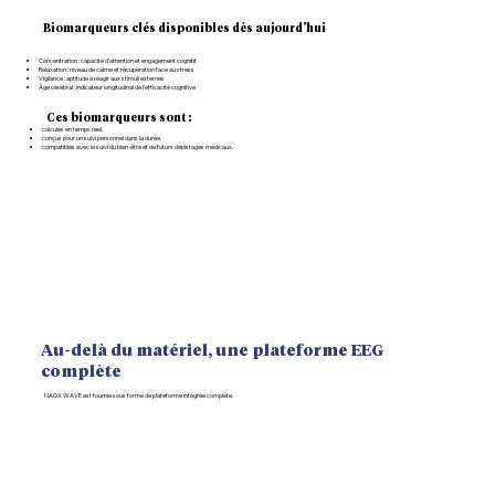
Biomarqueurs clés disponibles dès aujourd'hui
Concentration : capacité d’attention et engagement cognitif
Relaxation : niveau de calme et récupération face au stress
Vigilance : aptitude à réagir aux stimuli externes
Âge cérébral : indicateur longitudinal de l'efficacité cognitive
Ces biomarqueurs sont :
calculés en temps réel,
conçus pour un suivi personnel dans la durée,
compatibles avec le suivi du bien-être et de futurs dépistages médicaux.
Au-delà du matériel, une plateforme EEG
complète
NAOX WAVE est fournie sous forme de plateforme intégrée complète.