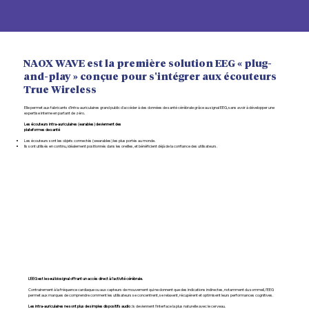
NAOX WAVE est la première solution EEG « plug-
and-play » conçue pour s'intégrer aux écouteurs
True Wireless
Elle permet aux fabricants d’intra-auriculaires grand public d'accéder à des données de santé cérébrale grâce au signal EEG, sans avoir à développer une
expertise interne en partant de zéro.
Les écouteurs intra-auriculaires (earables) deviennent des
plateformes de santé
Les écouteurs sont les objets connectés (wearables) les plus portés au monde.
Ils sont utilisés en continu, idéalement positionnés dans les oreilles, et bénéficient déjà de la confiance des utilisateurs.
L'EEG est le seul biosignal offrant un accès direct à l'activité cérébrale.
Contrairement à la fréquence cardiaque ou aux capteurs de mouvement qui ne donnent que des indications indirectes, notamment du sommeil, l'EEG
permet aux marques de comprendre comment les utilisateurs se concentrent, se relaxent, récupèrent et optimisent leurs performances cognitives.
Les intra-auriculaires ne sont plus de simples dispositifs audio :
ls deviennent l'interface la plus naturelle avec le cerveau.