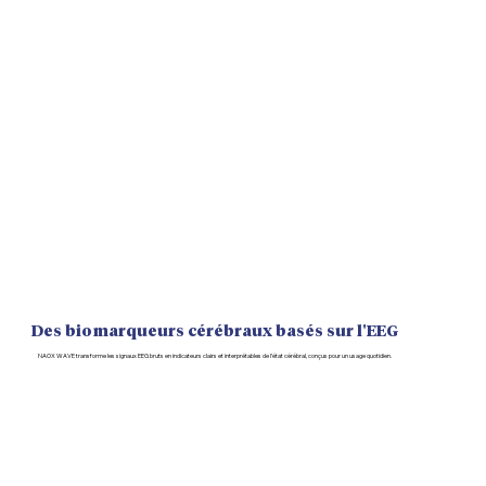
Des biomarqueurs cérébraux basés sur l'EEG
NAOX WAVE transforme les signaux EEG bruts en indicateurs clairs et interprétables de l’état cérébral, conçus pour un usage quotidien.